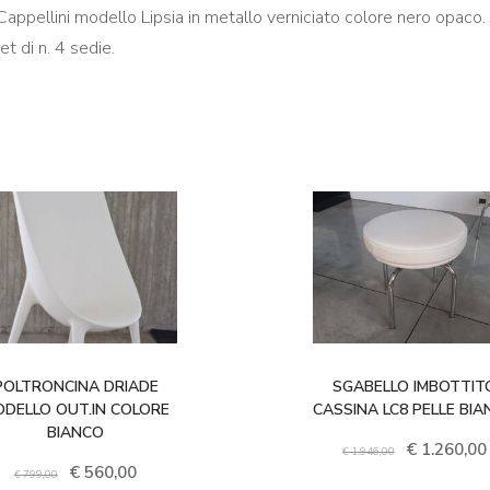
 Cappellini modello Lipsia in metallo verniciato colore nero opaco.
et di n. 4 sedie.
€
1.260,00
€
560,00
POLTRONCINA DRIADE
SGABELLO IMBOTTIT
DELLO OUT.IN COLORE
CASSINA LC8 PELLE BI
BIANCO
Il prezzo ori
€
1.946,00
Il prezzo originale era: € 799,00.
Il prezzo attuale è: € 560,00.
€
799,00