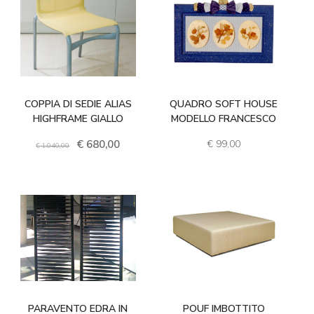
€
680,00
COPPIA DI SEDIE ALIAS
QUADRO SOFT HOUSE
HIGHFRAME GIALLO
MODELLO FRANCESCO
Il prezzo originale era: € 1.040,00.
Il prezzo attuale è: € 680,00.
€
99,00
€
1.040,00
€
319,00
PARAVENTO EDRA IN
POUF IMBOTTITO