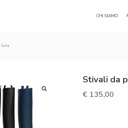
CHI SIAMO
l Sofia
Stivali da 
€
135,00