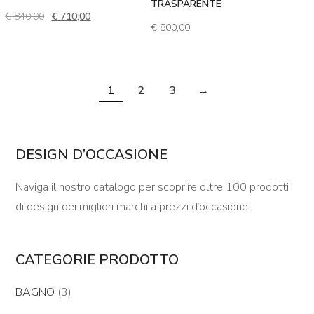
TRASPARENTE
Il prezzo originale era: € 840,00.
Il prezzo attuale è: € 710,00.
€
840,00
€
710,00
€
800,00
1
2
3
→
DESIGN D’OCCASIONE
Naviga il nostro catalogo per scoprire oltre 100 prodotti
di design dei migliori marchi a prezzi d’occasione.
CATEGORIE PRODOTTO
BAGNO
(3)