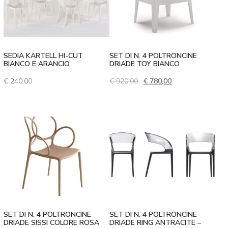
SEDIA KARTELL HI-CUT
SET DI N. 4 POLTRONCINE
BIANCO E ARANCIO
DRIADE TOY BIANCO
Il prezzo originale era: € 
Il prezzo attuale 
€
240,00
€
920,00
€
780,00
SET DI N. 4 POLTRONCINE
SET DI N. 4 POLTRONCINE
DRIADE SISSI COLORE ROSA
DRIADE RING ANTRACITE –