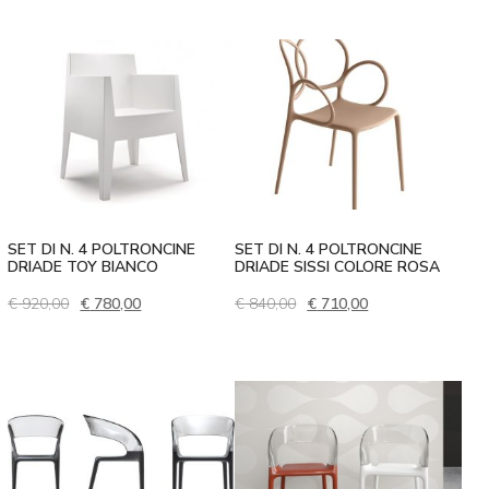
SET DI N. 4 POLTRONCINE
SET DI N. 4 POLTRONCINE
DRIADE TOY BIANCO
DRIADE SISSI COLORE ROSA
Il prezzo originale era: € 920,00.
Il prezzo attuale è: € 780,00.
Il prezzo originale era: € 
Il prezzo attuale 
€
920,00
€
780,00
€
840,00
€
710,00