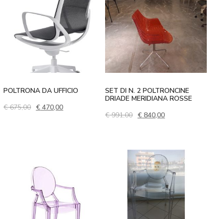
POLTRONA DA UFFICIO
SET DI N. 2 POLTRONCINE
DRIADE MERIDIANA ROSSE
Il prezzo originale era: € 675,00.
Il prezzo attuale è: € 470,00.
€
675,00
€
470,00
Il prezzo originale era: € 
Il prezzo attuale 
€
991,00
€
840,00