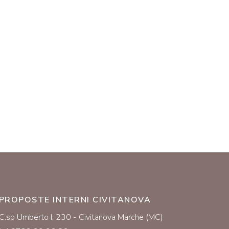
PROPOSTE INTERNI CIVITANOVA
C.so Umberto I, 230 - Civitanova Marche (MC)