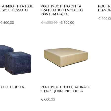
TA IMBOTTITA FLOU
POUF IMBOTTITO DITTA
POUF R
IEGIO E TESSUTO
FRATELLI BOFFI MODELLO
DIAMO
KONTUM GIALLO
€
400,0
Il prezzo originale era: € 732,00.
Il prezzo attuale è: € 400,00.
Il prezzo originale era: € 1.060,0
Il prezzo attuale è: € 50
€
400,00
€
1.060,00
€
500,00
OTTITO DITTA
POUF IMBOTTITO QUADRATO
FLOU SQUARE NOCCIOLA.
€
600,00