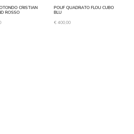
OTONDO CRISTIAN
POUF QUADRATO FLOU CUBO
ND ROSSO
BLU
0
€
400,00
0.
0,00.