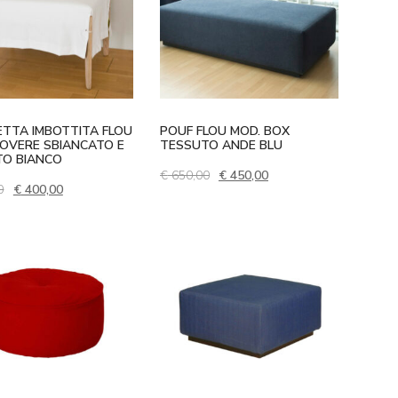
TTA IMBOTTITA FLOU
POUF FLOU MOD. BOX
OVERE SBIANCATO E
TESSUTO ANDE BLU
TO BIANCO
Il prezzo originale era: € 650,00
Il prezzo attuale è: € 4
€
650,00
€
450,00
,00.
Il prezzo originale era: € 720,00.
Il prezzo attuale è: € 400,00.
0
€
400,00