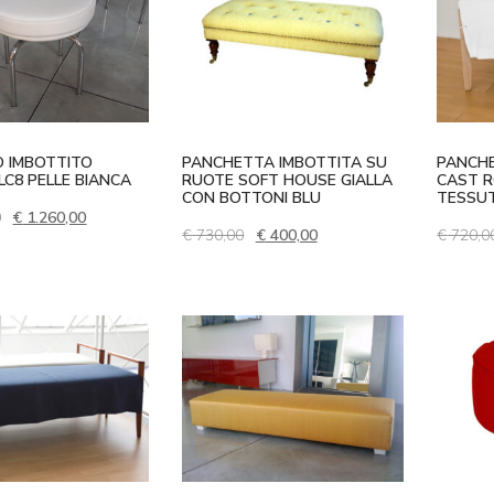
O IMBOTTITO
PANCHETTA IMBOTTITA SU
PANCHE
LC8 PELLE BIANCA
RUOTE SOFT HOUSE GIALLA
CAST R
CON BOTTONI BLU
TESSU
Il prezzo originale era: € 1.946,00.
Il prezzo attuale è: € 1.260,00.
0
€
1.260,00
Il prezzo originale era: € 730,00.
Il prezzo attuale è: € 400
€
730,00
€
400,00
€
720,0