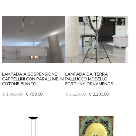
LAMPADA A SOSPENSIONE
LAMPADA DA TERRA
CAPPELLINI CON PARALUME IN
PALLUCCO MODELLO
COTONE BIANCO
FORTUNY ORNAMENTS
Il prezzo originale era: € 1.366,00.
Il prezzo attuale è: € 790,00.
Il prezzo originale era: €
Il prezzo attua
€
1.366,00
€
790,00
€
3.120,00
€
2.200,00