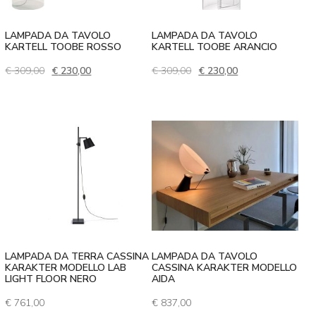
LAMPADA DA TAVOLO
LAMPADA DA TAVOLO
KARTELL TOOBE ROSSO
KARTELL TOOBE ARANCIO
Il prezzo originale era: € 309,00.
Il prezzo attuale è: € 230,00.
Il prezzo originale era: € 
Il prezzo attuale 
€
309,00
€
230,00
€
309,00
€
230,00
LAMPADA DA TERRA CASSINA
LAMPADA DA TAVOLO
KARAKTER MODELLO LAB
CASSINA KARAKTER MODELLO
LIGHT FLOOR NERO
AIDA
€
761,00
€
837,00