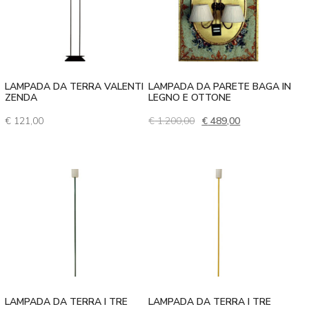
LAMPADA DA TERRA VALENTI
LAMPADA DA PARETE BAGA IN
ZENDA
LEGNO E OTTONE
Il prezzo originale era: €
Il prezzo attual
€
121,00
€
1.200,00
€
489,00
LAMPADA DA TERRA I TRE
LAMPADA DA TERRA I TRE