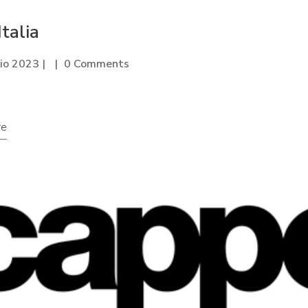
talia
io 2023
0 Comments
a
re