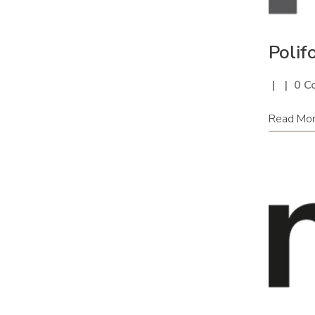
Polif
0 C
Read Mo