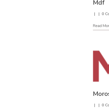
Mdf
0 C
Read Mo
Moro
0 C