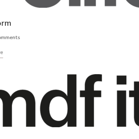
orm
omments
re