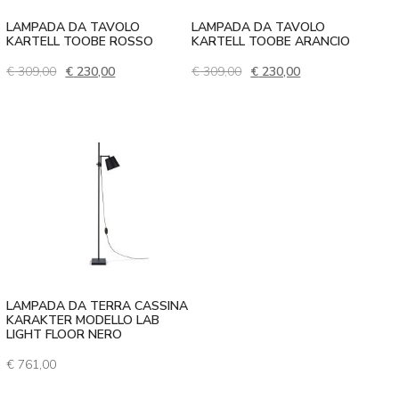
LAMPADA DA TAVOLO
LAMPADA DA TAVOLO
KARTELL TOOBE ROSSO
KARTELL TOOBE ARANCIO
Il prezzo originale era: € 309,00.
Il prezzo attuale è: € 230,00.
Il prezzo originale era: € 
Il prezzo attuale 
€
309,00
€
230,00
€
309,00
€
230,00
LAMPADA DA TERRA CASSINA
KARAKTER MODELLO LAB
LIGHT FLOOR NERO
€
761,00