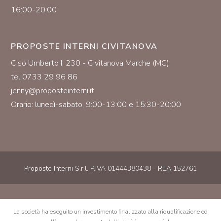
16:00-20:00
PROPOSTE INTERNI CIVITANOVA
C.so Umberto I, 230 - Civitanova Marche (MC)
tel 0733 29 96 86
jenny@proposteinterni.it
Orario: lunedì-sabato, 9:00-13:00 e 15:30-20:00
Proposte Interni S.r.l. P.IVA 01444380438 - REA 152761
La società ha eseguito un investimento finalizzato alla riqualificazione ed