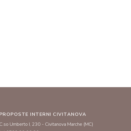
PROPOSTE INTERNI CIVITANOVA
C.so Umberto I, 230 - Civitanova Marche (MC)