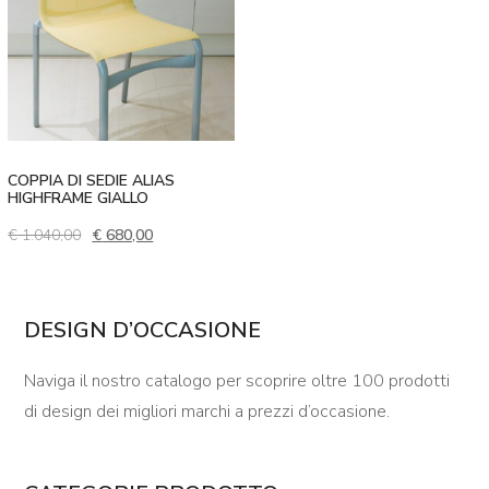
COPPIA DI SEDIE ALIAS
HIGHFRAME GIALLO
Il prezzo originale era: € 1.040,00.
Il prezzo attuale è: € 680,00.
€
1.040,00
€
680,00
DESIGN D’OCCASIONE
Naviga il nostro catalogo per scoprire oltre 100 prodotti
di design dei migliori marchi a prezzi d’occasione.